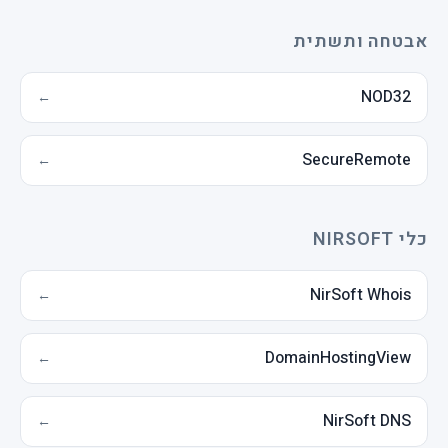
אבטחה ותשתית
NOD32
←
SecureRemote
←
כלי NIRSOFT
NirSoft Whois
←
DomainHostingView
←
NirSoft DNS
←